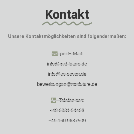
Kontakt
Unsere Kontaktmöglichkeiten sind folgendermaßen:
per E-Mail:
info@mxt-future.de
info@trc-seven.de
bewerbungen@mxtfuture.de
Telefonisch:
+49 6331 94408
+49 160 9687509